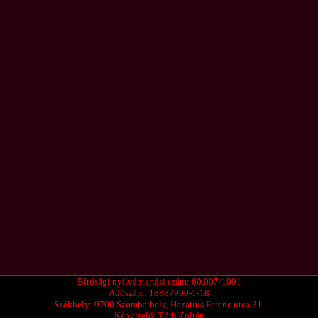
Bírósági nyilvántartási szám: 60.007/1991
Adószám: 18887990-1-18
Székhely: 9700 Szombath
e
ly, Hazatius Ferenc utca 31.
Képviselő: Tóth Zoltán