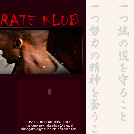
Ezúton mondunk köszönetet
mindenkinek, aki adója 1% -ával
támogatta egyesületünk célkitûzéseit.