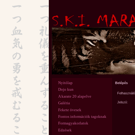
Nyitólap
Belépés
Dojo kun
Felhasználó
A karate 20 alapelve
Jelszó:
Galéria
Fekete övesek
Fontos információk tagoknak
Formagyakorlatok
Edzések