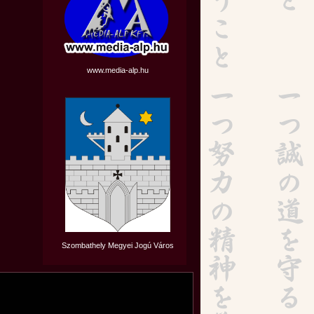
www.media-alp.hu
Szombathely Megyei Jogú Város