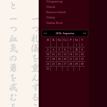
Vizsgaanyag
Videók
Hasznos linkek
Térkép
Vadása Rock
««
»»
2026. Augusztus
H
K
Sz
Cs
P
Sz
V
1
2
8
3
4
5
6
7
9
10
11
12
13
14
15
16
17
18
19
20
21
22
23
24
25
26
27
28
29
30
31