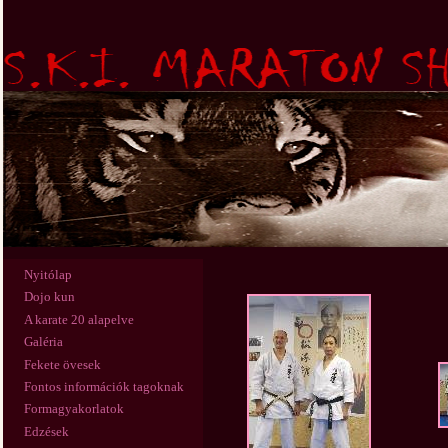
Nyitólap
Dojo kun
A karate 20 alapelve
Galéria
Fekete övesek
Fontos információk tagoknak
Formagyakorlatok
Edzések