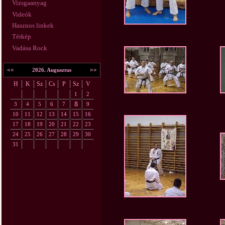
Vizsgaanyag
Videók
Hasznos linkek
Térkép
Vadása Rock
««
»»
2026. Augusztus
H
K
Sz
Cs
P
Sz
V
1
2
8
3
4
5
6
7
9
10
11
12
13
14
15
16
17
18
19
20
21
22
23
24
25
26
27
28
29
30
31