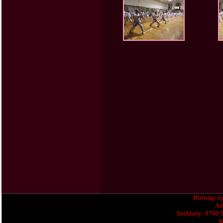
Bírósági n
Ad
Székhely: 9700 
K