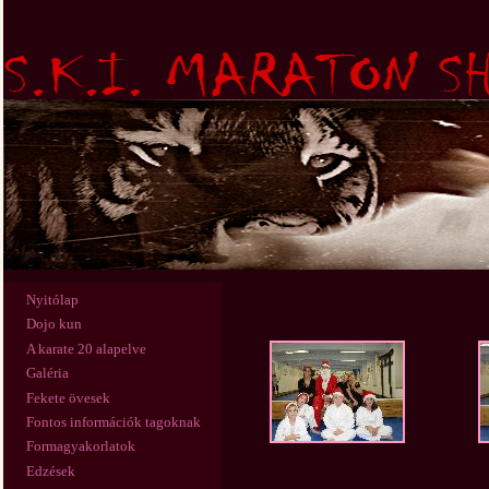
Nyitólap
Dojo kun
A karate 20 alapelve
Galéria
Fekete övesek
Fontos információk tagoknak
Formagyakorlatok
Edzések