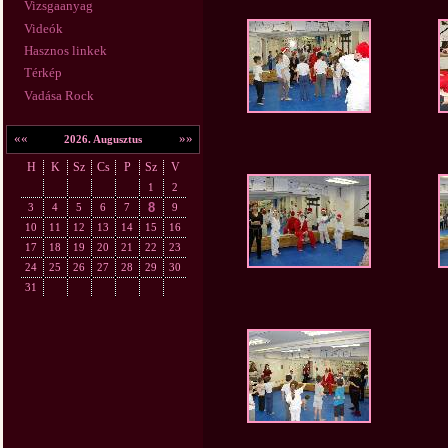
Vizsgaanyag
Videók
Hasznos linkek
Térkép
Vadása Rock
««
»»
2026. Augusztus
H
K
Sz
Cs
P
Sz
V
1
2
8
3
4
5
6
7
9
10
11
12
13
14
15
16
17
18
19
20
21
22
23
24
25
26
27
28
29
30
31