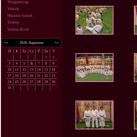
Vizsgaanyag
Videók
Hasznos linkek
Térkép
Vadása Rock
««
»»
2026. Augusztus
H
K
Sz
Cs
P
Sz
V
1
2
6
3
4
5
7
8
9
10
11
12
13
14
15
16
17
18
19
20
21
22
23
24
25
26
27
28
29
30
31