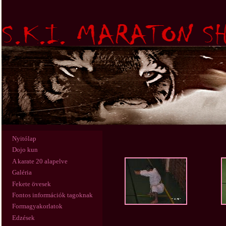
Nyitólap
Dojo kun
A karate 20 alapelve
Galéria
Fekete övesek
Fontos információk tagoknak
Formagyakorlatok
Edzések