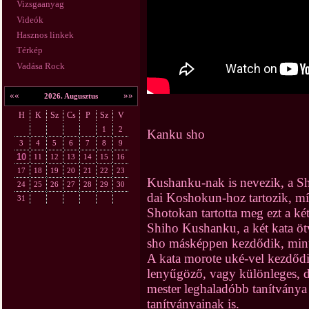
Vizsgaanyag
Videók
Hasznos linkek
Térkép
Vadása Rock
««
»»
2026. Augusztus
H
K
Sz
Cs
P
Sz
V
1
2
Kanku sho
3
4
5
6
7
8
9
10
11
12
13
14
15
16
17
18
19
20
21
22
23
Kushanku-nak is nevezik, a Sh
24
25
26
27
28
29
30
dai Koshokun-hoz tartozik, míg
31
Shotokan tartotta meg ezt a két
Shiho Kushanku, a két kata öt
sho másképpen kezdődik, mint 
A kata morote uké-vel kezdődi
lenyűgöző, vagy különleges, d
mester leghaladóbb tanítványa m
tanítványainak is.