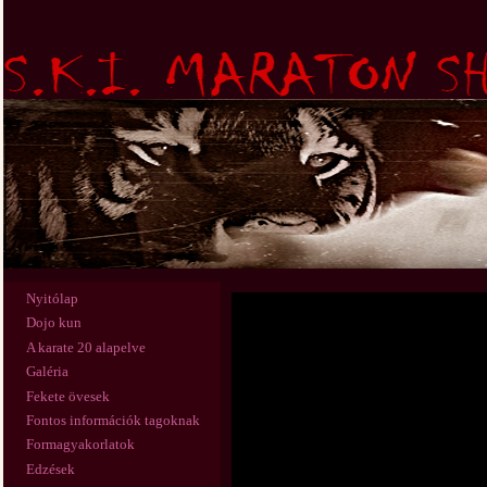
Nyitólap
Dojo kun
A karate 20 alapelve
Galéria
Fekete övesek
Fontos információk tagoknak
Formagyakorlatok
Edzések