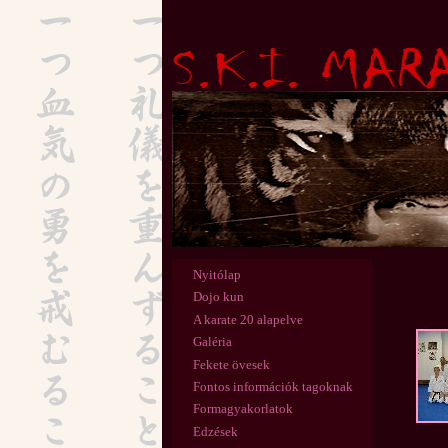
Nyitólap
Dojo kun
A karate 20 alapelve
Galéria
Fekete övesek
Fontos információk tagoknak
Formagyakorlatok
Edzések