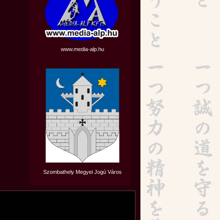
www.media-alp.hu
Szombathely Megyei Jogú Város