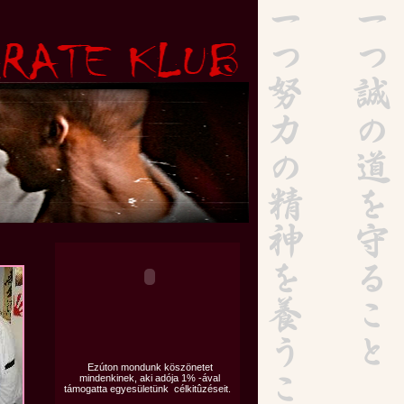
Ezúton mondunk köszönetet
mindenkinek, aki adója 1% -ával
támogatta egyesületünk célkitûzéseit.