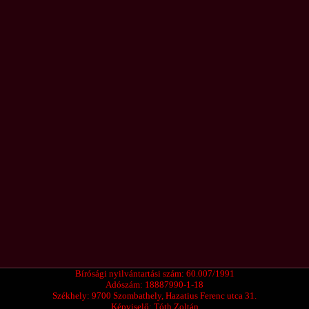
Bírósági nyilvántartási szám: 60.007/1991
Adószám: 18887990-1-18
Székhely: 9700 Szombath
e
ly, Hazatius Ferenc utca 31.
Képviselő: Tóth Zoltán