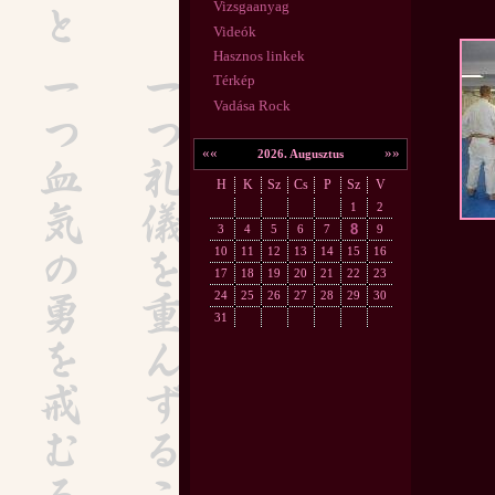
Vizsgaanyag
Videók
Hasznos linkek
Térkép
Vadása Rock
««
»»
2026. Augusztus
H
K
Sz
Cs
P
Sz
V
1
2
8
3
4
5
6
7
9
10
11
12
13
14
15
16
17
18
19
20
21
22
23
24
25
26
27
28
29
30
31