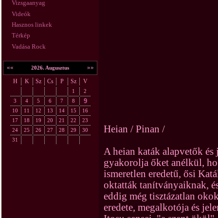
Vizsgaanyag
Videók
Hasznos linkek
Térkép
Vadása Rock
««
»»
2026. Augusztus
H
K
Sz
Cs
P
Sz
V
1
2
9
3
4
5
6
7
8
10
11
12
13
14
15
16
17
18
19
20
21
22
23
Heian / Pinan /
24
25
26
27
28
29
30
31
A heian katák alapvetők és j
gyakorolja őket anélkül, ho
ismeretlen eredetű, ősi Kat
oktatták tanítványaiknak, é
eddig még tisztázatlan okok
eredete, megalkotója és jel