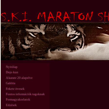
Nyitólap
Dojo kun
A karate 20 alapelve
Galéria
Fekete övesek
Fontos információk tagoknak
Formagyakorlatok
Edzések