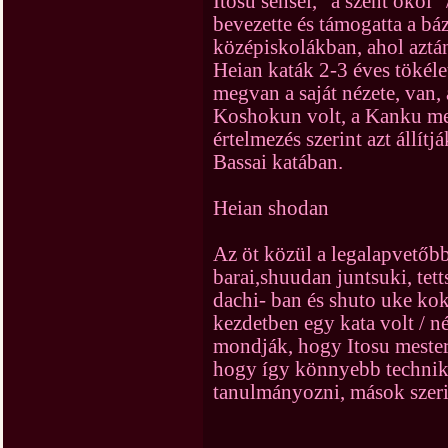
Itosu sensei, "a szent ököl
bevezette és támogatta a báz
középiskolákban, ahol aztán
Heian katák 2-3 éves tökéle
megvan a saját nézete, van, 
Koshokun volt, a Kanku me
értelmezés szerint azt állít
Bassai katában.
Heian shodan
Az öt közül a legalapvetőbb
barai,shuudan juntsuki, tett
dachi- ban és shuto uke ko
kezdetben egy kata volt / né
mondják, hogy Itosu mester
hogy így könnyebb technik
tanulmányozni, mások szeri