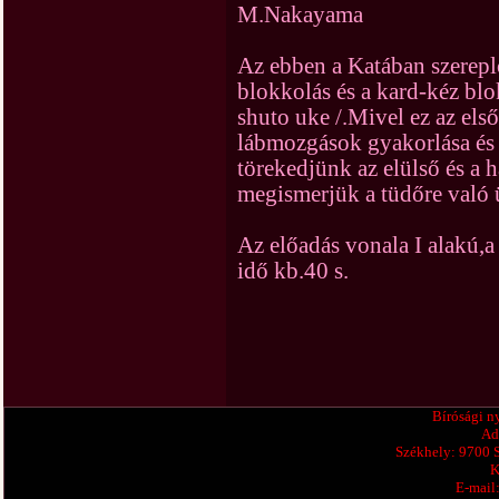
M.Nakayama
Az ebben a Katában szereplő
blokkolás és a kard-kéz blo
shuto uke /.Mivel ez az els
lábmozgások gyakorlása és 
törekedjünk az elülső és a h
megismerjük a tüdőre való ü
Az előadás vonala I alakú,
idő kb.40 s.
Bírósági n
Ad
Székhely: 9700 
K
E-mail