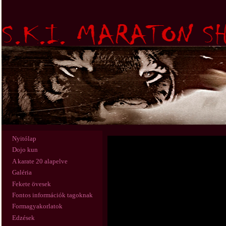
Nyitólap
Dojo kun
A karate 20 alapelve
Galéria
Fekete övesek
Fontos információk tagoknak
Formagyakorlatok
Edzések