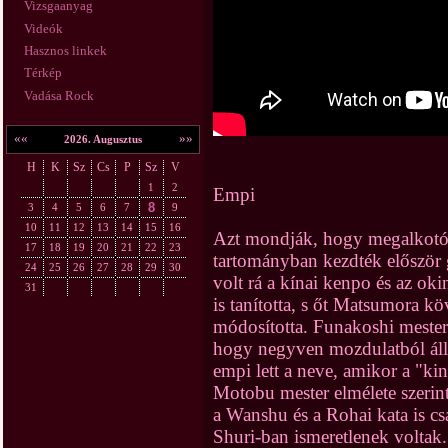
Vizsgaanyag
Videók
Hasznos linkek
Térkép
Vadása Rock
««
»»
2026. Augusztus
H
K
Sz
Cs
P
Sz
V
1
2
Empi
8
3
4
5
6
7
9
10
11
12
13
14
15
16
Azt mondják, hogy megalkotój
17
18
19
20
21
22
23
tartományban kezdték először g
24
25
26
27
28
29
30
volt rá a kínai kenpo és az ok
31
is tanította, s őt Matsumora kö
módosította. Funakoshi mester
hogy negyven mozdulatból áll 
empi lett a neve, amikor a "kina
Motobu mester elmélete szerint 
a Wanshu és a Rohai kata is cs
Shuri-ban ismeretlenek voltak.