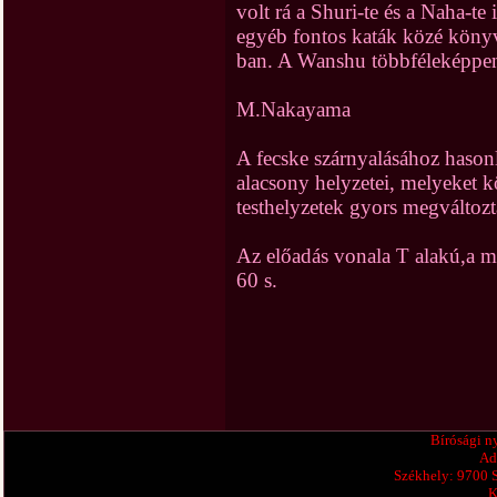
volt rá a Shuri-te és a Naha-te
egyéb fontos katák közé könyvé
ban. A Wanshu többféleképpen
M.Nakayama
A fecske szárnyalásához hason
alacsony helyzetei, melyeket 
testhelyzetek gyors megváltozt
Az előadás vonala T alakú,a m
60 s.
Bírósági n
Ad
Székhely: 9700 
K