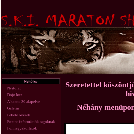
Nyitólap
Szeretettel köszönt
Nyitólap
hi
Dojo kun
A karate 20 alapelve
Néhány menüpont 
Galéria
Fekete övesek
Fontos információk tagoknak
Formagyakorlatok