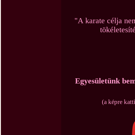
"A karate célja n
tökéletesít
Egyesületünk bemu
(a képre katt