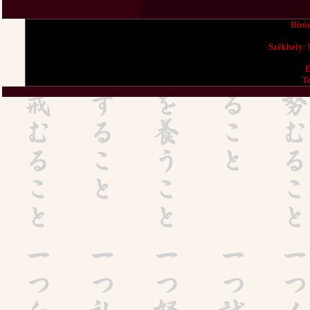
Bíró
Székhely:
E
T