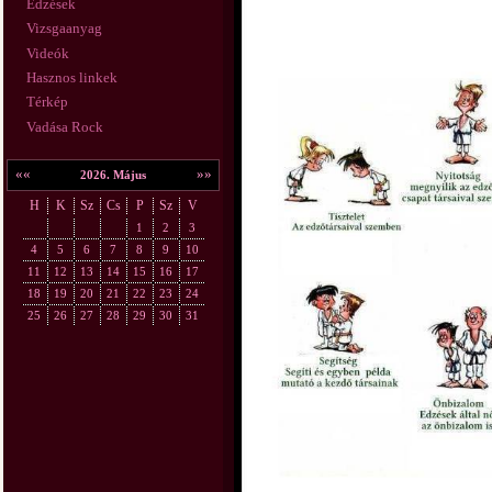
Edzések
Vizsgaanyag
Videók
Hasznos linkek
Térkép
Vadása Rock
««
»»
2026. Május
H
K
Sz
Cs
P
Sz
V
1
2
3
4
5
6
7
8
9
10
11
12
13
14
15
16
17
18
19
20
21
22
23
24
25
26
27
28
29
30
31